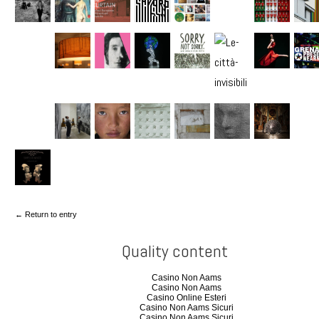
← Return to entry
Quality content
Casino Non Aams
Casino Non Aams
Casino Online Esteri
Casino Non Aams Sicuri
Casino Non Aams Sicuri