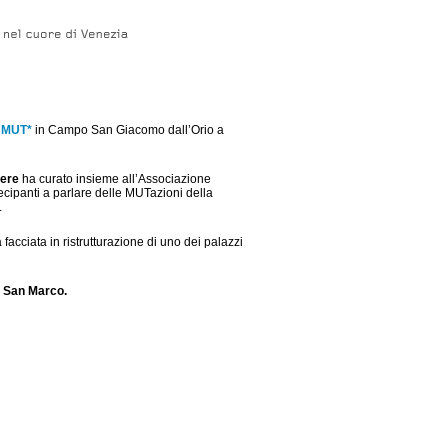
i
MUT*
in Campo San Giacomo dall’Orio a
tere
ha curato insieme all’Associazione
rtecipanti a parlare delle MUTazioni della
.
 facciata in ristrutturazione di uno dei palazzi
o San Marco.