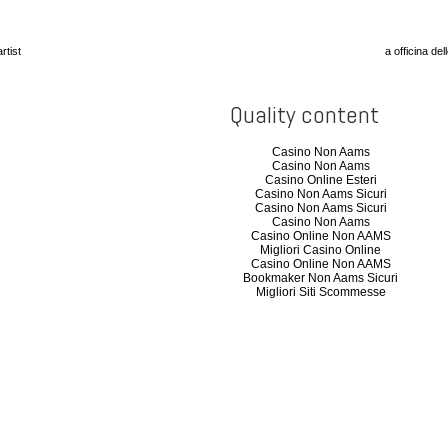
rtist
a officina de
Quality content
Casino Non Aams
Casino Non Aams
Casino Online Esteri
Casino Non Aams Sicuri
Casino Non Aams Sicuri
Casino Non Aams
Casino Online Non AAMS
Migliori Casino Online
Casino Online Non AAMS
Bookmaker Non Aams Sicuri
Migliori Siti Scommesse