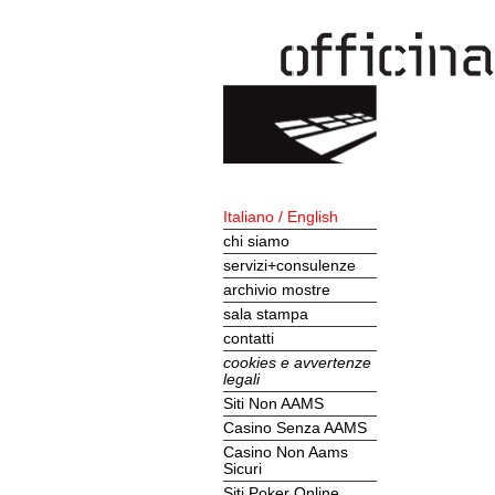
Italiano
/
English
chi siamo
servizi+consulenze
archivio mostre
sala stampa
contatti
cookies e avvertenze
legali
Siti Non AAMS
Casino Senza AAMS
Casino Non Aams
Sicuri
Siti Poker Online