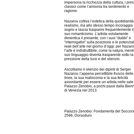
impersona la ricchezza della cultura, i princ
classici come l’armonia tra sentimento e
ragione.
Nazarov coltiva l’estetica della quotidianità 
realismo, ma allo stesso tempo incoraggia i
sogno e lascia trasparire frequentemente il
suo romanticismo. L’artista volutamente
dimentica il presente, con i suoi “dubbi” e
“interrogativi” sulla posizione e le potenzial
reali dell’arte nel giorno d’oggi: per Nazaro
l’arte è indistruttibile, come la natura, mentr
suo linguaggio diventa trasparente sotto la
pressione della luce e del silenzio.
Ascoltiamo il silenzio dei dipinti di Sergei
Nazarov, l’appena percettibile fruscio delle
linee, la sua malinconia e la sua felicità
assordante per essere un artista nelle sale
Palazzo Zenobio, a pochi passi dalla Bien
di Venezia nel 2013.
Palazzo Zenobio: Fondamenta del Soccor
2596, Dorsoduro