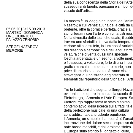
della sua conoscenza della Storia dell’Arte
susseguirsi di luoghi, paesaggi e simboli d
vissuto dell’artista.
La mostra è un viaggio nei ricordi dell’anim
Nazarov, a cui Venezia, una delle città da l
05.06.2013>15.09.2013
preferite, offre la cornice perfetta, grazie ai
MARTEDÌ-DOMENICA
storici legami con l’arte e con gli artisti russ
ORE 10.00-18.00
Nella diversità delle tecniche usate, il pubb
PALAZZO ZENOBIO
troverà uno sfarfallio che va dalla tempera
cartone all’olio su tela, la luminosità variab
SERGEI NAZAROV
del disegno a carboncino e dell’acquaforte,
MEMORIE
velatura che diventa quasi una speciale
foschia argentata, e un segno, a volte mor
e flessuoso, a volte duro, forte di una linea
grafica marcata. Le sue nature morte, non
prive di umorismo e teatralità, sono visioni
stravaganti di uno strano agglomerato di
elementi dal repertorio della Storia dell’Art
Tre le tradizioni che segnano Sergei Nazar
evidenti nelle opere in mostra: la scuola di
Pietroburgo, l’Armenia e l’Arte Europea. S
Pietroburgo rappresenta lo stato d’animo
contemplativo, della ricerca sulla fragilità e
della perfezione musicale, di una cultura
contraddistinta dal prudente equilibrio.
L’Armenia, un simbolo di austerità, è l’arca
incarnazione del dolore secco, espresso d
note basse maschili, e dall’eroismo stoico.
L’Europa sullo sfondo è l’oggetto di culto,