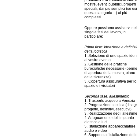
mostre, eventi pubblici, progetti
speciali, dai più semplici (se es
questa categoria…) ai più
complessi.
Oppure possiamo assistervi nel
singole fasi del lavoro, in
particolare:
Prima fase: Ideazione e definiz
della logistica
1. Selezione di uno spazio ido
al vostro evento
2. Gestione delle pratiche
burocratiche necessarie (perm
di apertura della mostra, piano
della sicurezza)
3. Copertura assicurativa per lo
spazio e i visitatori
Seconda fase: allestimento
1. Trasporto acqueo a Venezia
2. Progettazione tecnica (disegn
progetto, definitivi, esecutivi)
3. Realizzazione degli allestime
4. Adeguamento dell’impianto
elettrico e luci
5. Istallazione apparecchiature
audio e video
6. Supporto all’istallazione dell